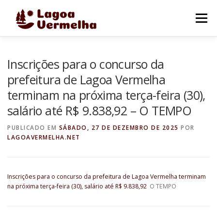
Pular
para
Menu
o
conteúdo
O MUNICÍPIO
NOTÍCIAS
IMAGENS DE LAGOA
Inscrições para o concurso da
prefeitura de Lagoa Vermelha
terminam na próxima terça-feira (30),
FALE CONOSCO
salário até R$ 9.838,92 – O TEMPO
PUBLICADO EM
SÁBADO, 27 DE DEZEMBRO DE 2025
POR
LAGOAVERMELHA.NET
Inscrições para o concurso da prefeitura de Lagoa Vermelha terminam
na próxima terça-feira (30), salário até R$ 9.838,92
O TEMPO