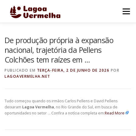
Pular
para
Menu
o
conteúdo
O MUNICÍPIO
NOTÍCIAS
IMAGENS DE LAGOA
De produção própria à expansão
nacional, trajetória da Pellens
Colchões tem raízes em …
FALE CONOSCO
PUBLICADO EM
TERÇA-FEIRA, 2 DE JUNHO DE 2026
POR
LAGOAVERMELHA.NET
Tudo começou quando os irmãos Carlos Pellens e David Pellens
deixaram
Lagoa Vermelha
, no Rio Grande do Sul, em busca de
oportunidades no setor … Confira a notícia completa em:
Read More