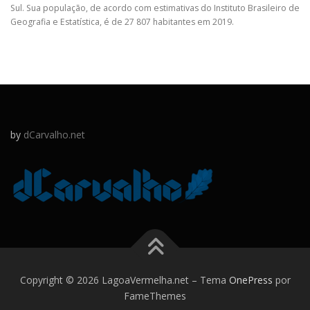
Sul. Sua população, de acordo com estimativas do Instituto Brasileiro de
Geografia e Estatística, é de 27 807 habitantes em 2019.
by
dCarvalho.net
Copyright © 2026 LagoaVermelha.net
–
Tema
OnePress
por
FameThemes