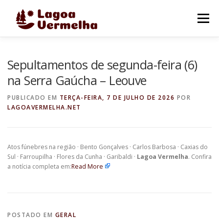
Pular
para
Menu
o
conteúdo
O MUNICÍPIO
NOTÍCIAS
IMAGENS DE LAGOA
Sepultamentos de segunda-feira (6)
na Serra Gaúcha – Leouve
FALE CONOSCO
PUBLICADO EM
TERÇA-FEIRA, 7 DE JULHO DE 2026
POR
LAGOAVERMELHA.NET
Atos fúnebres na região · Bento Gonçalves · Carlos Barbosa · Caxias do
Sul · Farroupilha · Flores da Cunha · Garibaldi ·
Lagoa Vermelha
. Confira
a notícia completa em:
Read More
POSTADO EM
GERAL